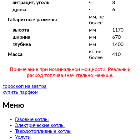
антрацит, уголь
ч
8
дрова
ч
6
мм, не
Габаритные размеры
более
высота
мм
1170
ширина
мм
670
глубина
мм
1400
кг, не
Масса
410
более
Примечание при номинальной мощности. Реальный
расход топлива значительно меньше.
гороскоп на завтра
купить парфюм
Меню
Газовые котлы
Электрические котлы
Твердотопливные котлы
Услуги