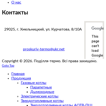
О нас
Контакты
29025, г. Хмельницкий, ул. Курчатова, 8/10А
This
тел. факс:
+38(0382)78-38-87
page
+38(067)383-33-19
can't
e-mail:
proskuriv-termo@ukr.net
load
Google
Maps
Copyright © 2026. Поділля-термо. Всі права захищено.
correctly
Goto Top
Главная
Do you
own this
Продукция
website?
Газовые котлы
Парапетные
Дымоходные
Электрические котлы
Твердотопливные котлы
Твердотопливные котлы АОТВ-ПШ