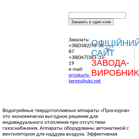
Заказать:
ОФІЦІЙНИ
+38(0382)78-38-
САЙТ
87
+38(067)383-33-
ЗАВОДА-
19
e-mail:
ВИРОБНИК
proskuriv-
termo@ukr.net
Водогрейные твердотопливные аппараты «Проскуров»
это экономически выгодное решение для
индивидуального отопления при отсутствии
газоснабжения.
Аппараты оборудованы автоматикой с
вентилятором для наддува воздуха.
Эффективная