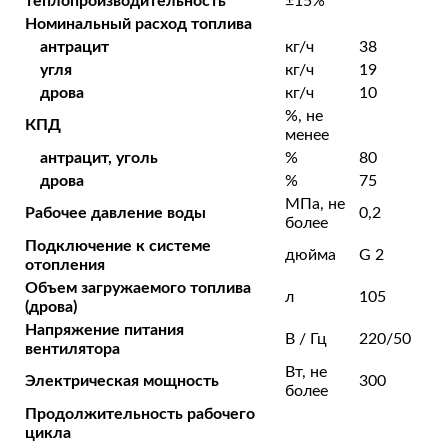
теплопроизводительность
±15%
Номинальный расход топлива
антрацит
кг/ч
38
угля
кг/ч
19
дрова
кг/ч
10
%, не
КПД
менее
антрацит, уголь
%
80
дрова
%
75
МПа, не
Рабочее давление воды
0,2
более
Подключение к системе
дюйма
G 2
отопления
Объем загружаемого топлива
л
105
(дрова)
Напряжение питания
В / Гц
220/50
вентилятора
Вт, не
Электрическая мощность
300
более
Продолжительность рабочего
цикла