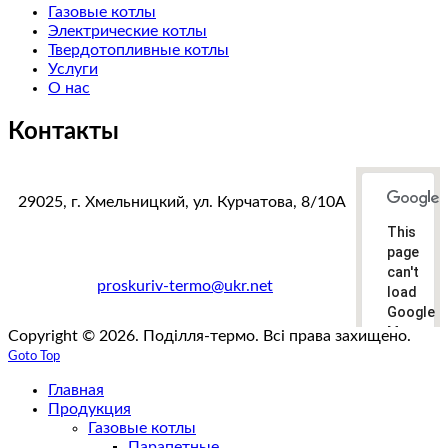
Газовые котлы
Электрические котлы
Твердотопливные котлы
Услуги
О нас
Контакты
29025, г. Хмельницкий, ул. Курчатова, 8/10А
This
тел. факс:
+38(0382)78-38-87
page
+38(067)383-33-19
can't
e-mail:
proskuriv-termo@ukr.net
load
Google
Maps
Copyright © 2026. Поділля-термо. Всі права захищено.
correctly
Goto Top
Главная
Do you
own this
Продукция
website?
Газовые котлы
Парапетные