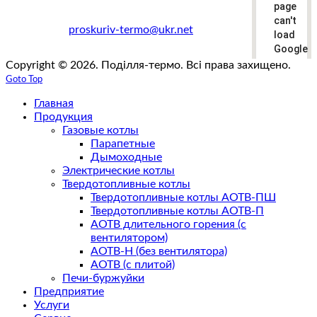
page
+38(067)383-33-19
can't
e-mail:
proskuriv-termo@ukr.net
load
Google
Maps
Copyright © 2026. Поділля-термо. Всі права захищено.
correctly
Goto Top
Главная
Do you
own this
Продукция
website?
Газовые котлы
Парапетные
Дымоходные
Электрические котлы
Твердотопливные котлы
Твердотопливные котлы АОТВ-ПШ
Твердотопливные котлы АОТВ-П
АОТВ длительного горения (с
вентилятором)
АОТВ-Н (без вентилятора)
АОТВ (с плитой)
Печи-буржуйки
Предприятие
Услуги