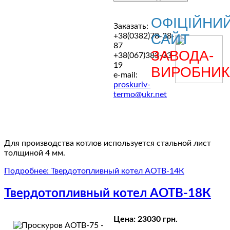
ОФІЦІЙНИ
Заказать:
САЙТ
+38(0382)78-38-
87
ЗАВОДА-
+38(067)383-33-
19
ВИРОБНИК
e-mail:
proskuriv-
termo@ukr.net
Для производства котлов используется стальной лист
толщиной 4 мм.
Подробнее: Твердотопливный котел АОТВ-14К
Твердотопливный котел АОТВ-18К
Цена:
23030 грн.