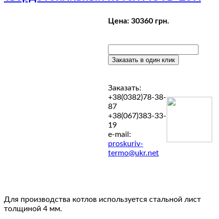
Цена:
3036
0 грн.
Заказать:
+38(0382)78-38-
87
+38(067)383-33-
19
e-mail:
proskuriv-
termo@ukr.net
Для производства котлов используется стальной лист
толщиной 4 мм.