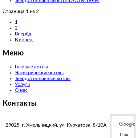
Твердотопливный котел АОТВ-18КM
Страница 1 из 2
1
2
Вперёд
В конец
Меню
Газовые котлы
Электрические котлы
Твердотопливные котлы
Услуги
О нас
Контакты
29025, г. Хмельницкий, ул. Курчатова, 8/10А
This
тел. факс:
+38(0382)78-38-87