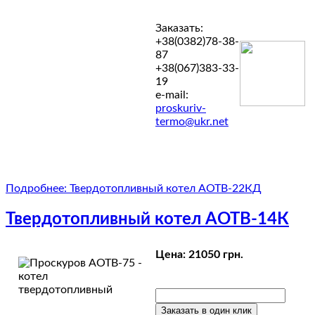
Заказать:
+38(0382)78-38-
87
+38(067)383-33-
19
e-mail:
proskuriv-
termo@ukr.net
Подробнее: Твердотопливный котел АОТВ-22КД
Твердотопливный котел АОТВ-14К
Цена:
21050 грн.