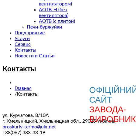
вентилятором)
АОТВ-Н (без
вентилятора)
АОТВ (с плитой)
Печи-буржуйки
Предприятие
Услуги
Сервис
Контакты
Новости и Статьи
Контакты
ОФІЦІЙНИ
Главная
/
Контакты
САЙТ
ЗАВОДА-
ул. Курчатова, 8/10А
ВИРОБНИК
г. Хмельницкий,
Хмельницкая обл.,
29025
Украина
proskuriv-termo@ukr.net
+38(067) 383-33-19