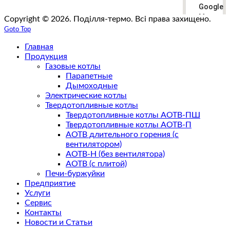
Google
Maps
Copyright © 2026. Поділля-термо. Всі права захищено.
correctly
Goto Top
Главная
Do you
own this
Продукция
website?
Газовые котлы
Парапетные
Дымоходные
Электрические котлы
Твердотопливные котлы
Твердотопливные котлы АОТВ-ПШ
Твердотопливные котлы АОТВ-П
АОТВ длительного горения (с
вентилятором)
АОТВ-Н (без вентилятора)
АОТВ (с плитой)
Печи-буржуйки
Предприятие
Услуги
Сервис
Контакты
Новости и Статьи