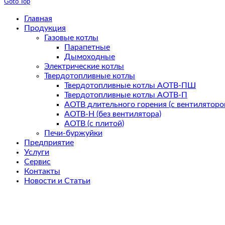
Goto Top
Главная
Продукция
Газовые котлы
Парапетные
Дымоходные
Электрические котлы
Твердотопливные котлы
Твердотопливные котлы АОТВ-ПШ
Твердотопливные котлы АОТВ-П
АОТВ длительного горения (с вентиляторо
АОТВ-Н (без вентилятора)
АОТВ (с плитой)
Печи-буржуйки
Предприятие
Услуги
Сервис
Контакты
Новости и Статьи