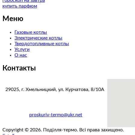
гороскоп на завтра
купить парфюм
Меню
Газовые котлы
Электрические котлы
Твердотопливные котлы
Услуги
О нас
Контакты
29025, г. Хмельницкий, ул. Курчатова, 8/10А
тел. факс:
+38(0382)78-38-87
+38(067)383-33-19
e-mail:
proskuriv-termo@ukr.net
Copyright © 2026. Поділля-термо. Всі права захищено.