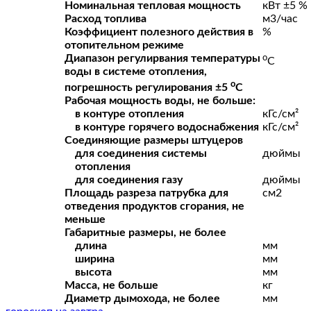
Номинальная тепловая мощность
кВт ±5 %
Расход топлива
м3
/час
Коэффициент полезного действия в
%
отопительном режиме
Диапазон регулирвания температуры
о
С
воды в системе отопления,
о
погрешность регулирования ±5
С
Рабочая мощность воды, не больше:
в контуре отопления
кГс/см²
в контуре горячего водоснабжения
кГс/см²
Соединяющие размеры штуцеров
для соединения системы
дюймы
отопления
для соединения газу
дюймы
Площадь разреза патрубка для
см2
отведения продуктов сгорания, не
меньше
Габаритные размеры, не более
длина
мм
ширина
мм
высота
мм
Масса, не больше
кг
Диаметр дымохода, не более
мм