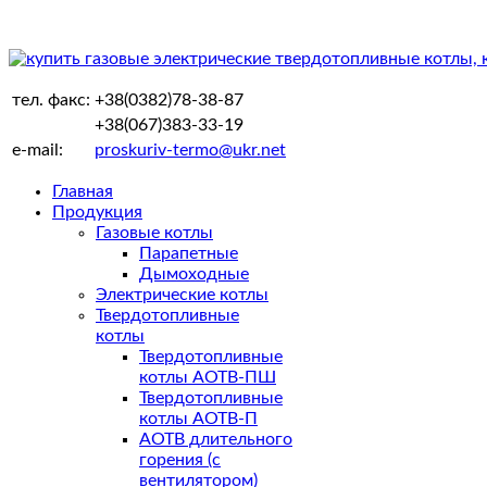
тел. факс:
+38(0382)78-38-87
+38(067)383-33-19
e-mail:
proskuriv-termo@ukr.net
Главная
Продукция
Газовые котлы
Парапетные
Дымоходные
Электрические котлы
Твердотопливные
котлы
Твердотопливные
котлы АОТВ-ПШ
Твердотопливные
котлы АОТВ-П
АОТВ длительного
горения (с
вентилятором)