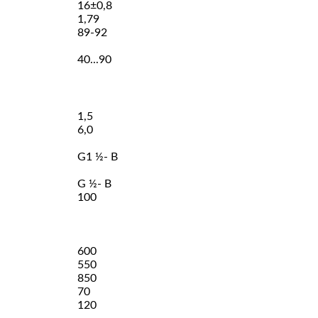
16±0,8
1,79
89-92
40...90
1,5
6,0
G1 ½- В
G ½- В
100
600
550
850
70
120