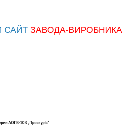
Й САЙТ
ЗАВОДА-ВИРОБНИКА
ерии АОГВ-10В „Проскурів”